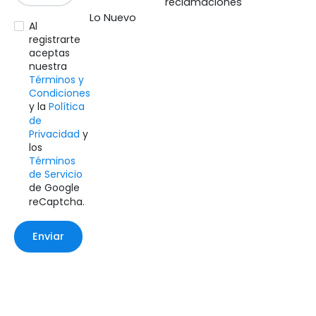
Coordinación
reclamaciones
Lo Nuevo
Creatividad
Al
Deseo
registrarte
aceptas
Desinhibición y ambiente de fiesta adulta
nuestra
Diversión social
Términos y
Condiciones
Equilibrio
y la
Política
Glande y sensibilidad masculina.
de
Privacidad
y
Humor
los
Integración grupal
Términos
Integración grupal y ambiente de fiesta
de Servicio
de Google
Integración grupal y ambiente de fiesta.
reCaptcha.
Integración grupal y conversación entre amigos.
Intimidad en pareja
Enviar
Labios externos
mente
Rapidez mental
Sensualidad e intimidad en pareja