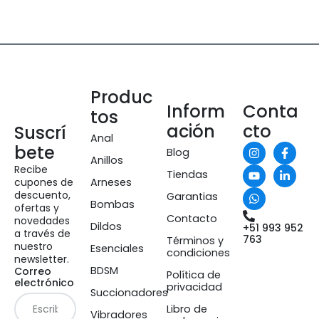
Zona a estimular desktop
Ano
Clítoris
Pene
Punto G
Produc
Inform
Conta
Vagina
tos
ación
cto
Vulva
Suscrí
Anal
Zonas Erógenas
bete
Blog
Anillos
Anal
Recibe
Tiendas
cupones de
Arneses
Anal u oral según tolerancia
descuento,
Garantias
Atrevimiento
Bombas
ofertas y
Contacto
novedades
Comunicación
Dildos
+51 993 952
a través de
763
Términos y
Comunicación íntima
nuestro
Esenciales
condiciones
newsletter.
Conexión emocional
BDSM
Correo
Política de
Confianza
electrónico
privacidad
Succionadores
Confianza y ambiente de fiesta.
Libro de
Vibradores