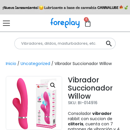
0
Inicio
/
Uncategorized
/ Vibrador Succionador Willow
Vibrador
Succionador
Willow
SKU: BI-014916
Consolador
vibrador
rabbit con succion de
clitoris
, cuenta con 7
patrones de vibración y 4