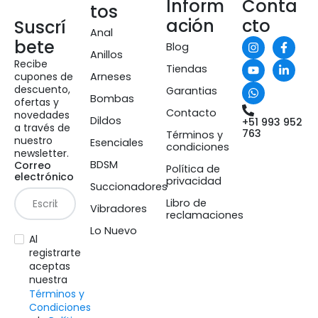
Inform
Conta
tos
ación
cto
Suscrí
Anal
bete
Blog
Anillos
Recibe
Tiendas
cupones de
Arneses
descuento,
Garantias
Bombas
ofertas y
Contacto
novedades
Dildos
+51 993 952
a través de
763
Términos y
nuestro
Esenciales
condiciones
newsletter.
BDSM
Correo
Política de
electrónico
privacidad
Succionadores
Libro de
Vibradores
reclamaciones
Lo Nuevo
Al
registrarte
aceptas
nuestra
Términos y
Condiciones