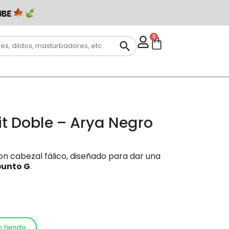
0
t Doble – Arya Negro
con cabezal fálico, diseñado para dar una
punto G
.
n tienda