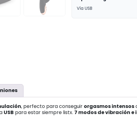
Vía USB
niones
mulación
, perfecto para conseguir
orgasmos intensos
c
ga
USB
para estar siempre listx.
7 modos de vibración e 