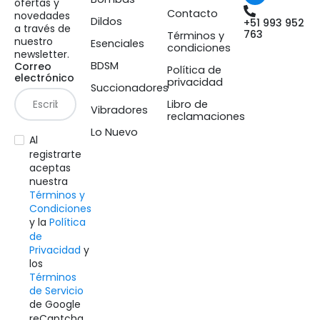
ofertas y
Contacto
novedades
Dildos
+51 993 952
a través de
763
Términos y
nuestro
Esenciales
condiciones
newsletter.
BDSM
Correo
Política de
electrónico
privacidad
Succionadores
Libro de
Vibradores
reclamaciones
Lo Nuevo
Al
registrarte
aceptas
nuestra
Términos y
Condiciones
y la
Política
de
Privacidad
y
los
Términos
de Servicio
de Google
reCaptcha.