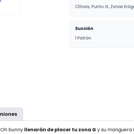
Clítoris, Punto G, Zonas Eró
Succión
1 Patrón
niones
l Oh bunny
llenarán de placer tu zona G
y su manguera f