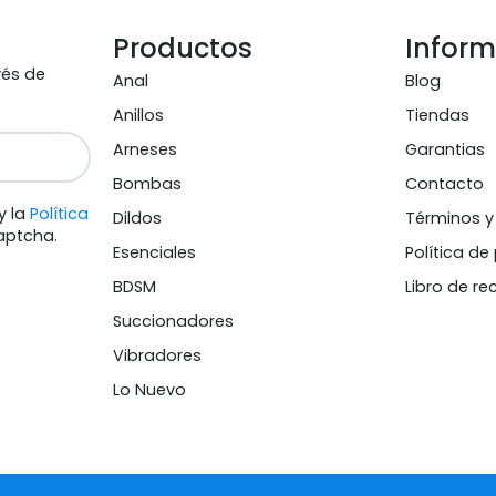
Productos
Infor
vés de
Anal
Blog
Anillos
Tiendas
Arneses
Garantias
Bombas
Contacto
y la
Política
Dildos
Términos y
aptcha.
Esenciales
Política de
BDSM
Libro de r
Succionadores
Vibradores
Lo Nuevo