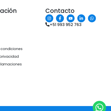
mación
Contacto
+51 993 952 763
 condiciones
 privacidad
eclamaciones