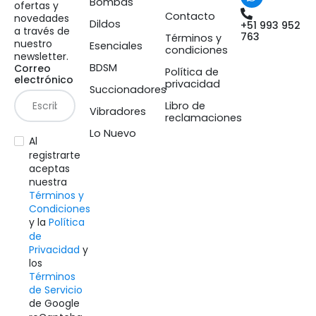
Bombas
ofertas y
Contacto
novedades
Dildos
+51 993 952
a través de
763
Términos y
nuestro
Esenciales
condiciones
newsletter.
BDSM
Correo
Política de
electrónico
privacidad
Succionadores
Libro de
Vibradores
reclamaciones
Lo Nuevo
Al
registrarte
aceptas
nuestra
Términos y
Condiciones
y la
Política
de
Privacidad
y
los
Términos
de Servicio
de Google