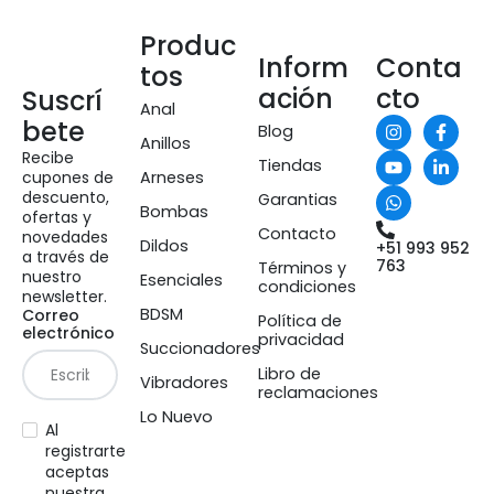
Produc
Inform
Conta
tos
ación
cto
Suscrí
Anal
bete
Blog
Anillos
Recibe
Tiendas
cupones de
Arneses
descuento,
Garantias
Bombas
ofertas y
Contacto
novedades
Dildos
+51 993 952
a través de
763
Términos y
nuestro
Esenciales
condiciones
newsletter.
BDSM
Correo
Política de
electrónico
privacidad
Succionadores
Libro de
Vibradores
reclamaciones
Lo Nuevo
Al
registrarte
aceptas
nuestra