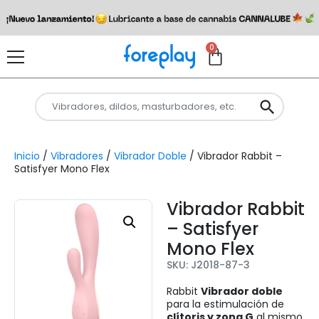
0
Inicio
/
Vibradores
/
Vibrador Doble
/ Vibrador Rabbit –
Satisfyer Mono Flex
Vibrador Rabbit
– Satisfyer
Mono Flex
SKU: J2018-87-3
Rabbit
Vibrador doble
para la estimulación de
clítoris y zona G
al mismo