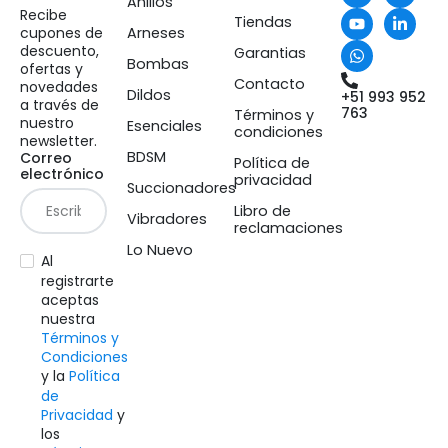
Anillos
Recibe
Tiendas
cupones de
Arneses
descuento,
Garantias
Bombas
ofertas y
Contacto
novedades
Dildos
+51 993 952
a través de
763
Términos y
nuestro
Esenciales
condiciones
newsletter.
BDSM
Correo
Política de
electrónico
privacidad
Succionadores
Libro de
Vibradores
reclamaciones
Lo Nuevo
Al
registrarte
aceptas
nuestra
Términos y
Condiciones
y la
Política
de
Privacidad
y
los