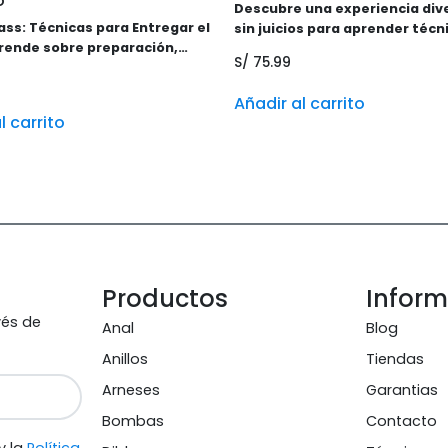
o
Descubre una experiencia dive
ss: Técnicas para Entregar el
sin juicios para aprender técn
prende sobre preparación,
reales de sexo oral. Mejora la
S/
75.99
sibles y tips creativos para
íntima, identifica zonas sensi
iencia divertida, educativa y
obtén certificado digital y ac
Añadir al carrito
os. Incluye grabación +
grabación para aprender a tu 
l carrito
do.
Productos
Infor
vés de
Anal
Blog
Anillos
Tiendas
Arneses
Garantias
Bombas
Contacto
y la
Política