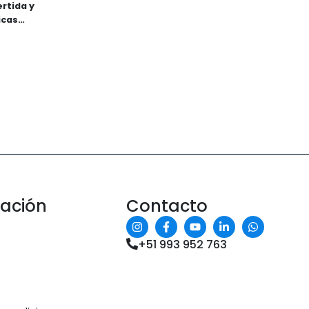
rtida y
icas
 conexión
bles y
ceso a
ritmo.
mación
Contacto
+51 993 952 763