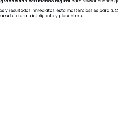
s
grabación + certificado digital
para revisar cuando qu
ros y resultados inmediatos, esta masterclass es para ti.
 oral
de forma inteligente y placentera.