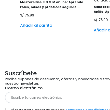
Cuidad
Masterclass B.D.S.M online: Aprende
Mastercla
roles, bases y prácticas seguras.
Anillo. A
Incluye grabación privada y certificado
S/
75.99
zonas sen
digital.
S/
75.99
una exper
Añadir al carrito
sin juici
Añadir a
certifica
Suscríbete
Recibe cupones de descuento, ofertas y novedades a tra
nuestro newsletter.
Correo electrónico
Al registrarte aceptas nuestra
Términos y Condiciones