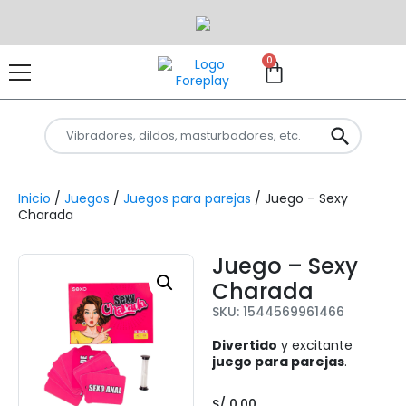
0
Inicio
/
Juegos
/
Juegos para parejas
/ Juego – Sexy
Charada
Juego – Sexy
Charada
SKU: 1544569961466
Divertido
y excitante
juego para parejas
.
S/
0.00