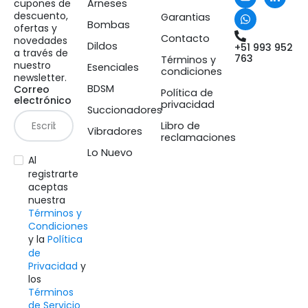
cupones de
Arneses
descuento,
Garantias
Bombas
ofertas y
Contacto
novedades
Dildos
+51 993 952
a través de
763
Términos y
nuestro
Esenciales
condiciones
newsletter.
BDSM
Correo
Política de
electrónico
privacidad
Succionadores
Libro de
Vibradores
reclamaciones
Lo Nuevo
Al
registrarte
aceptas
nuestra
Términos y
Condiciones
y la
Política
de
Privacidad
y
los
Términos
de Servicio