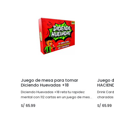
Juego de mesa para tomar
Juego d
Diciendo Huevadas +18
HACIEN
Diciendo Huevadas +18 reta tu rapidez
Drink Car
mental con 112 cartas en un juego de mesa
charadas 
para tomar con amigos.
en 7 segu
S/
65.99
S/
65.99
para 3-20