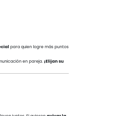
cial
para quien logre más puntos
omunicación en pareja.
¡Elijan su
leven juntos. Si quieren
avivar la