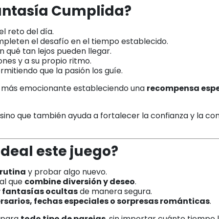
antasía Cumplida?
l reto del día.
pleten el desafío en el tiempo establecido.
 qué tan lejos pueden llegar.
iones y a su propio ritmo.
ermitiendo que la pasión los guíe.
n más emocionante estableciendo una
recompensa espe
, sino que también ayuda a fortalecer la confianza y la c
ideal este juego?
 rutina
y probar algo nuevo.
al que
combine diversión y deseo
.
 fantasías ocultas
de manera segura.
rsarios, fechas especiales o sorpresas románticas
.
 para
todo tipo de parejas
, sin importar cuánto tiempo l