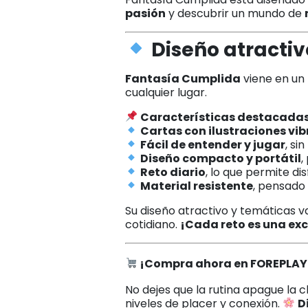
pasión
y descubrir un mundo de
Diseño atractivo
Fantasía Cumplida
viene en un
cualquier lugar.
Características destacadas
Cartas con ilustraciones vi
Fácil de entender y jugar
, si
Diseño compacto y portátil
,
Reto diario
, lo que permite dis
Material resistente
, pensado 
Su diseño atractivo y temáticas 
cotidiano.
¡Cada reto es una ex
¡Compra ahora en FOREPLAY
No dejes que la rutina apague la c
niveles de placer y conexión.
D