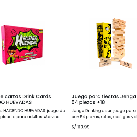
e cartas Drink Cards
Juego para fiestas Jenga 
DO HUEVADAS
54 piezas +18
ds HACIENDO HUEVADAS: juego de
Jenga Drinking es un juego para 
picante para adultos. ¡Adivina
con 54 piezas, retos, castigos y 
ndos o bebe! Risas garantizadas
reuniones divertidas entre amig
S/
110.99
 jugadores.