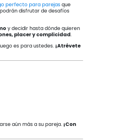
go perfecto para parejas
que
 podrán disfrutar de desafíos
tmo
y decidir hasta dónde quieren
ones, placer y complicidad
.
 juego es para ustedes.
¡Atrévete
carse aún más a su pareja.
¡Con