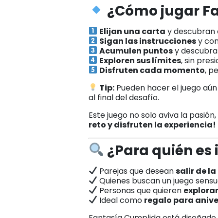
¿Cómo jugar F
Elijan una carta
y descubran e
Sigan las instrucciones
y com
Acumulen puntos
y descubran
Exploren sus límites
, sin pres
Disfruten cada momento
, p
Tip:
Pueden hacer el juego aú
al final del desafío.
Este juego no solo aviva la pasión
reto y disfruten la experiencia!
¿Para quién es 
Parejas que desean
salir de la
Quienes buscan un juego sensu
Personas que quieren
explorar
Ideal como
regalo para anive
Fantasía Cumplida está diseñado