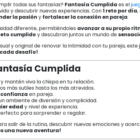
umplir todas sus fantasías?
Fantasía Cumplida
es el
jue
vido y descubrir nuevas experiencias. Con
1 reto por día
,
nder la pasión
y
fortalecer la conexión en pareja
.
nsidad diferente, permitiéndoles
avanzar a su propio ri
reto cumplido
y descubran juntos un mundo de
sensaci
sual y original de renovar la intimidad con tu pareja, este
a cada desafío!
Fantasía Cumplida
y mantén viva la chispa en tu relación.
los más sutiles hasta los más atrevidos.
 confianza
en pareja.
un ambiente de diversión y complicidad.
uier edad
y nivel de experiencia.
perfecto para sorprender o regalar.
a salir de la rutina, descubrir nuevas emociones y acer
es una nueva aventura!