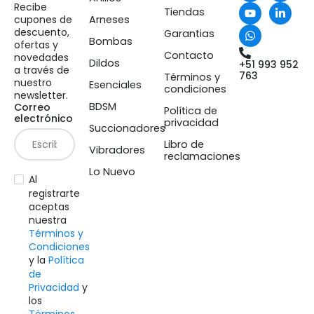
Recibe
Tiendas
cupones de
Arneses
descuento,
Garantias
Bombas
ofertas y
Contacto
novedades
Dildos
+51 993 952
a través de
763
Términos y
nuestro
Esenciales
condiciones
newsletter.
BDSM
Correo
Política de
electrónico
privacidad
Succionadores
Libro de
Vibradores
reclamaciones
Lo Nuevo
Al
registrarte
aceptas
nuestra
Términos y
Condiciones
y la
Política
de
Privacidad
y
los