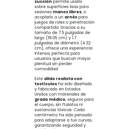
succión
permite usarlo
sobre superficies lisas para
sesiones
manos libres
, o
acoplarlo a un
arnés
para
juegos de roles o penetración
compartida. Gracias a su
tamaño de 7.5 pulgadas de
largo (19.05 cm) y 1.7
pulgadas de diámetro (4.32
cm), ofrece una experiencia
intensa, perfecta para
usuarios que buscan mayor
plenitud sin perder
comodidad.
Este
dildo realista con
testículos
ha sido diseñado
y fabricado en Estados
Unidos con materiales de
grado médico
, seguros para
el cuerpo, sin ftalatos ni
sustancias tóxicas. Cada
centímetro ha sido pensado
para adaptarse a tus curvas,
garantizando seguridad y