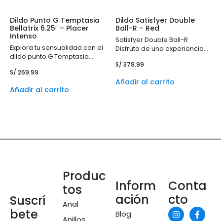
Dildo Punto G Temptasia
Dildo Satisfyer Double
Bellatrix 6.25″ – Placer
Ball-R – Red
Intenso
Satisfyer Double Ball-R
Explora tu sensualidad con el
Disfruta de una experiencia
dildo punto G Temptasia
intensa con el Satisfyer
S/
379.99
Bellatrix 6.25". Curvatura
Double Ball-R, el dildo con
S/
269.99
perfecta, base con ventosa y
peso que responde a cada
Añadir al carrito
silicona segura para el
movimiento con su
Añadir al carrito
cuerpo.
tecnología de vibración
cinética "Heavy Core". Su
base de ventosa permite un
uso seguro y manos libres.
¡Déjate llevar por una nueva
sensación!
Produc
Inform
Conta
tos
ación
cto
Suscrí
Anal
bete
Blog
Anillos