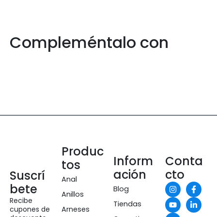
Compleméntalo con
Produc
Inform
Conta
tos
ación
cto
Suscrí
Anal
bete
Blog
Anillos
Recibe
Tiendas
cupones de
Arneses