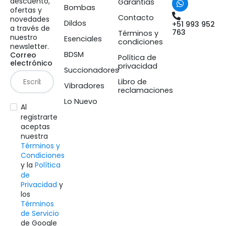
descuento,
Garantias
Bombas
ofertas y
Contacto
novedades
Dildos
+51 993 952
a través de
763
Términos y
nuestro
Esenciales
condiciones
newsletter.
BDSM
Correo
Política de
electrónico
privacidad
Succionadores
Libro de
Vibradores
reclamaciones
Lo Nuevo
Al
registrarte
aceptas
nuestra
Términos y
Condiciones
y la
Política
de
Privacidad
y
los
Términos
de Servicio
de Google