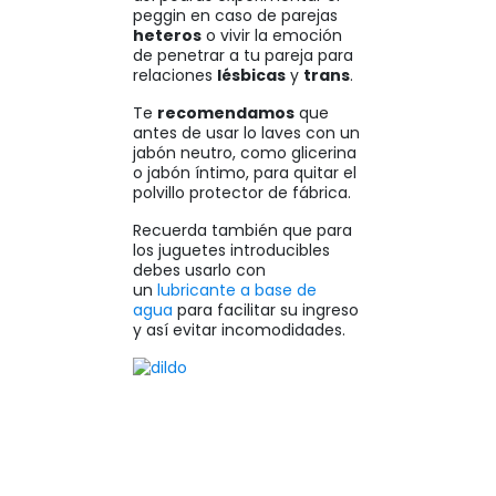
peggin en caso de parejas
heteros
o vivir la emoción
de penetrar a tu pareja para
relaciones
lésbicas
y
trans
.
Te
recomendamos
que
antes de usar lo laves con un
jabón neutro, como glicerina
o jabón íntimo, para quitar el
polvillo protector de fábrica.
Recuerda también que para
los juguetes introducibles
debes usarlo con
un
lubricante a base de
agua
para facilitar su ingreso
y así evitar incomodidades.