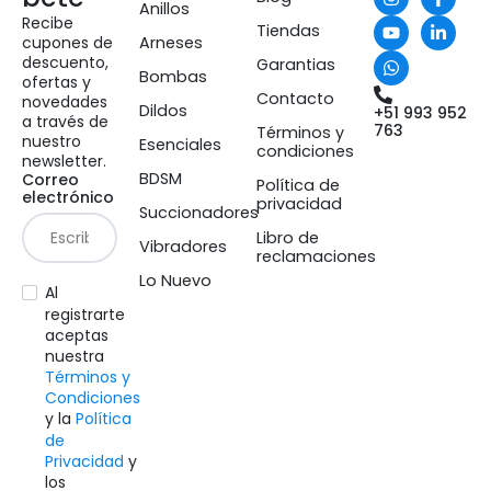
Anillos
Recibe
Tiendas
cupones de
Arneses
descuento,
Garantias
Bombas
ofertas y
Contacto
novedades
Dildos
+51 993 952
a través de
763
Términos y
nuestro
Esenciales
condiciones
newsletter.
BDSM
Correo
Política de
electrónico
privacidad
Succionadores
Libro de
Vibradores
reclamaciones
Lo Nuevo
Al
registrarte
aceptas
nuestra
Términos y
Condiciones
y la
Política
de
Privacidad
y
los