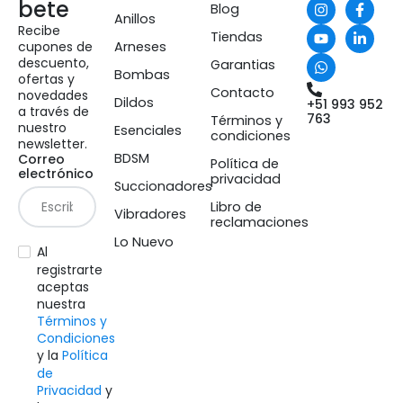
bete
Blog
Anillos
Recibe
Tiendas
cupones de
Arneses
descuento,
Garantias
Bombas
ofertas y
Contacto
novedades
Dildos
+51 993 952
a través de
763
Términos y
nuestro
Esenciales
condiciones
newsletter.
BDSM
Correo
Política de
electrónico
privacidad
Succionadores
Libro de
Vibradores
reclamaciones
Lo Nuevo
Al
registrarte
aceptas
nuestra
Términos y
Condiciones
y la
Política
de
Privacidad
y