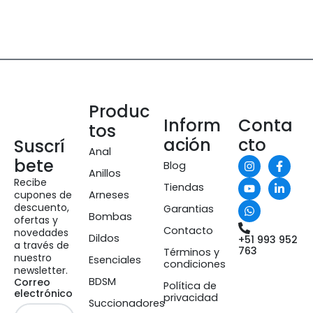
Produc
Inform
Conta
tos
ación
cto
Suscrí
Anal
bete
Blog
Anillos
Recibe
Tiendas
cupones de
Arneses
descuento,
Garantias
Bombas
ofertas y
Contacto
novedades
Dildos
+51 993 952
a través de
763
Términos y
nuestro
Esenciales
condiciones
newsletter.
BDSM
Correo
Política de
electrónico
privacidad
Succionadores