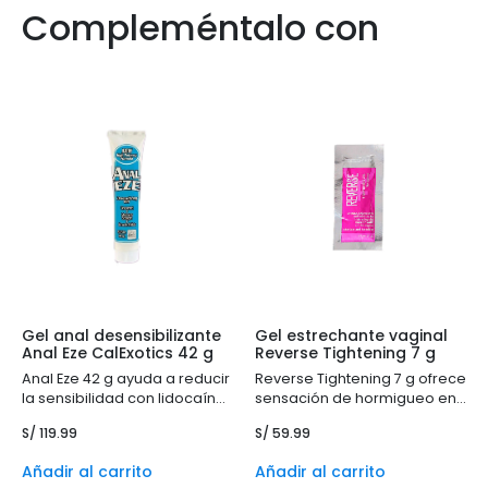
Compleméntalo con
Gel anal desensibilizante
Gel estrechante vaginal
Anal Eze CalExotics 42 g
Reverse Tightening 7 g
Anal Eze 42 g ayuda a reducir
Reverse Tightening 7 g ofrece
la sensibilidad con lidocaína
sensación de hormigueo en
en un gel anal
un gel estrechante vaginal
S/
119.99
S/
59.99
desensibilizante de textura
sin parabenos, glicerina ni
suave.
azúcar.
Añadir al carrito
Añadir al carrito