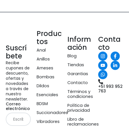
Produc
Inform
Conta
tos
ación
cto
Suscrí
Anal
bete
Blog
Anillos
Recibe
Tiendas
cupones de
Arneses
descuento,
Garantias
Bombas
ofertas y
Contacto
novedades
Dildos
+51 993 952
a través de
763
Términos y
nuestro
Esenciales
condiciones
newsletter.
BDSM
Correo
Política de
electrónico
privacidad
Succionadores
Libro de
Vibradores
reclamaciones