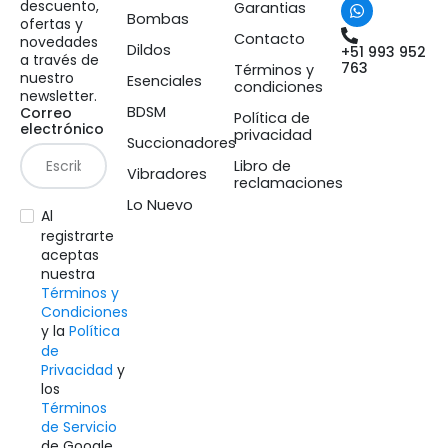
descuento,
Garantias
Bombas
ofertas y
Contacto
novedades
Dildos
+51 993 952
a través de
763
Términos y
nuestro
Esenciales
condiciones
newsletter.
BDSM
Correo
Política de
electrónico
privacidad
Succionadores
Libro de
Vibradores
reclamaciones
Lo Nuevo
Al
registrarte
aceptas
nuestra
Términos y
Condiciones
y la
Política
de
Privacidad
y
los
Términos
de Servicio
de Google