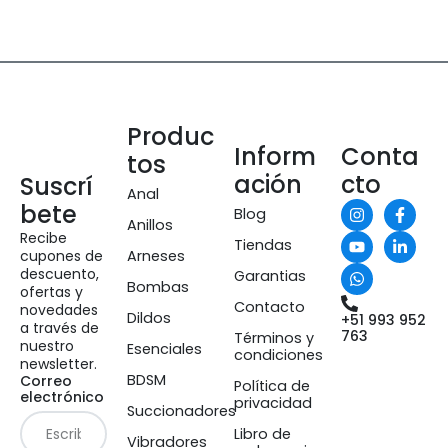
Produc
Inform
Conta
tos
ación
cto
Suscrí
Anal
bete
Blog
Anillos
Recibe
Tiendas
cupones de
Arneses
descuento,
Garantias
Bombas
ofertas y
Contacto
novedades
Dildos
+51 993 952
a través de
763
Términos y
nuestro
Esenciales
condiciones
newsletter.
BDSM
Correo
Política de
electrónico
privacidad
Succionadores
Libro de
Vibradores