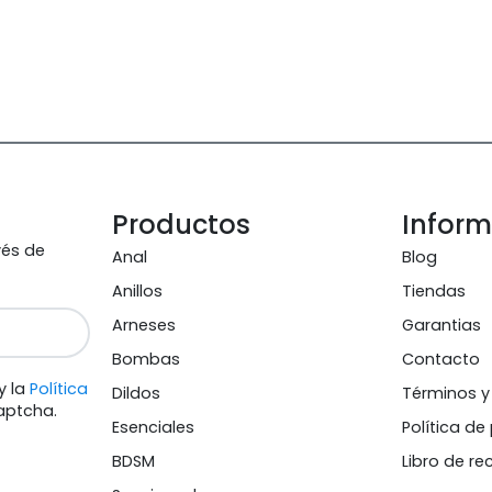
Productos
Infor
vés de
Anal
Blog
Anillos
Tiendas
Arneses
Garantias
Bombas
Contacto
y la
Política
Dildos
Términos y
aptcha.
Esenciales
Política de
BDSM
Libro de r