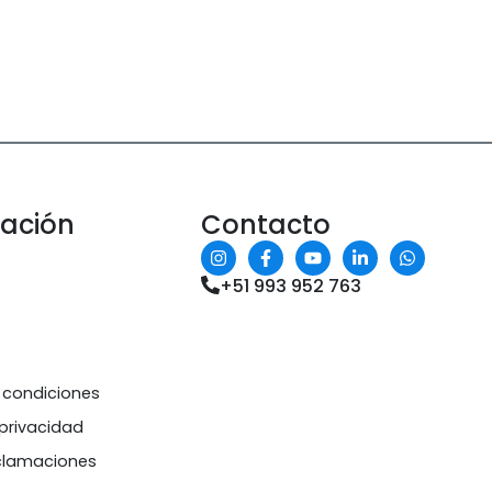
mación
Contacto
+51 993 952 763
 condiciones
 privacidad
eclamaciones