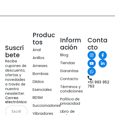
Produc
Inform
Conta
tos
ación
cto
Suscrí
Anal
bete
Blog
Anillos
Recibe
Tiendas
cupones de
Arneses
descuento,
Garantias
Bombas
ofertas y
Contacto
novedades
Dildos
+51 993 952
a través de
763
Términos y
nuestro
Esenciales
condiciones
newsletter.
BDSM
Correo
Política de
electrónico
privacidad
Succionadores
Libro de
Vibradores