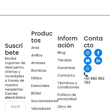
Produc
Inform
Conta
tos
ación
cto
Suscrí
Anal
bete
Blog
Anillos
Recibe
Tiendas
cupones de
Arneses
descuento,
Garantias
Bombas
ofertas y
Contacto
novedades
Dildos
+51 993 952
a través de
763
Términos y
nuestro
Esenciales
condiciones
newsletter.
BDSM
Correo
Política de
electrónico
privacidad
Succionadores
Libro de
Vibradores