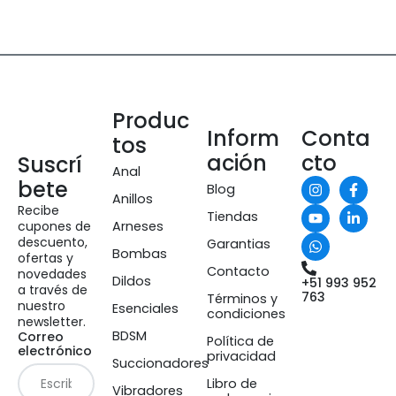
Produc
Inform
Conta
tos
ación
cto
Suscrí
Anal
bete
Blog
Anillos
Recibe
Tiendas
cupones de
Arneses
descuento,
Garantias
Bombas
ofertas y
Contacto
novedades
Dildos
+51 993 952
a través de
763
Términos y
nuestro
Esenciales
condiciones
newsletter.
BDSM
Correo
Política de
electrónico
privacidad
Succionadores
Libro de
Vibradores