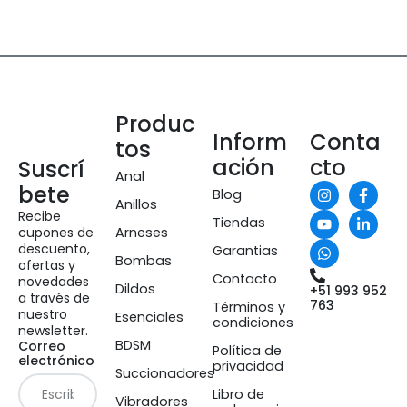
Produc
Inform
Conta
tos
ación
cto
Suscrí
Anal
bete
Blog
Anillos
Recibe
Tiendas
cupones de
Arneses
descuento,
Garantias
Bombas
ofertas y
Contacto
novedades
Dildos
+51 993 952
a través de
763
Términos y
nuestro
Esenciales
condiciones
newsletter.
BDSM
Correo
Política de
electrónico
privacidad
Succionadores
Libro de
Vibradores