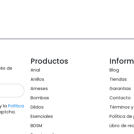
Productos
Infor
vés de
Anal
Blog
Anillos
Tiendas
Arneses
Garantias
Bombas
Contacto
y la
Política
Dildos
Términos y
aptcha.
Esenciales
Política de
BDSM
Libro de r