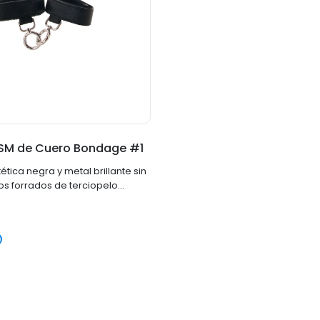
SM de Cuero Bondage #1
tética negra y metal brillante sin
ños forrados de terciopelo
y fácilmente las muñecas y
lcro duradero los asegura en su
sujeta los resistentes
o
metal o los conecta con otro
.