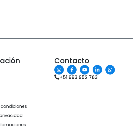
mación
Contacto
+51 993 952 763
 condiciones
 privacidad
eclamaciones