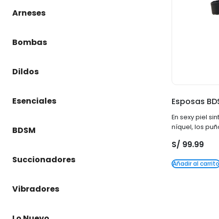
Arneses
Bombas
Dildos
Esenciales
Esposas BD
En sexy piel sin
níquel, los pu
BDSM
rodean rápida 
S/
99.99
tobillos. El ve
lugar mientras 
Succionadores
Añadir al carrit
conectores de 
equipo favorito
Vibradores
Lo Nuevo