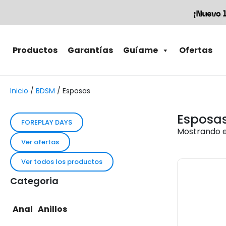
Productos
Garantías
Guíame
Ofertas
Inicio
/
BDSM
/ Esposas
Esposa
FOREPLAY DAYS
Mostrando e
Ver ofertas
Ver todos los productos
Categoria
Anal
Anillos