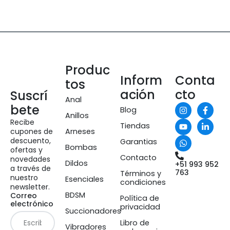
Produc
Inform
Conta
tos
ación
cto
Suscrí
Anal
bete
Blog
Anillos
Recibe
Tiendas
cupones de
Arneses
descuento,
Garantias
Bombas
ofertas y
Contacto
novedades
Dildos
+51 993 952
a través de
763
Términos y
nuestro
Esenciales
condiciones
newsletter.
BDSM
Correo
Política de
electrónico
privacidad
Succionadores
Libro de
Vibradores