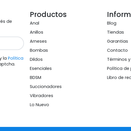
Productos
Infor
vés de
Anal
Blog
Anillos
Tiendas
Arneses
Garantias
Bombas
Contacto
y la
Política
Dildos
Términos y
aptcha.
Esenciales
Política de
BDSM
Libro de r
Succionadores
Vibradores
Lo Nuevo