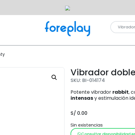
hty
Vibrador doble
SKU: BI-014174
Potente vibrador
rabbit
, 
intensas
y estimulación id
S/
0.00
Sin existencias
Consultar disponibilidad e