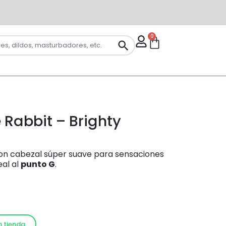
0
 Rabbit – Brighty
con cabezal súper suave para sensaciones
eal al
punto G
.
n tienda