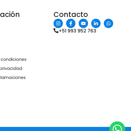
mación
Contacto
+51 993 952 763
 condiciones
 privacidad
eclamaciones