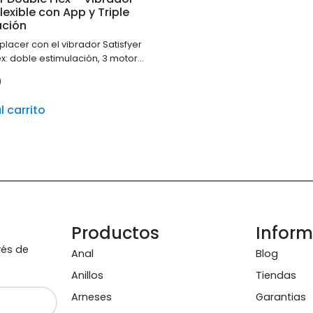
lexible con App y Triple
ación
 placer con el vibrador Satisfyer
ex: doble estimulación, 3 motores
 control vía app. 🌊
9
l carrito
Productos
Infor
vés de
Anal
Blog
Anillos
Tiendas
Arneses
Garantias