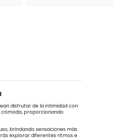
a
an disfrutar de la intimidad con
 y cómoda, proporcionando
l uso, brindando sensaciones más
drás explorar diferentes ritmos e