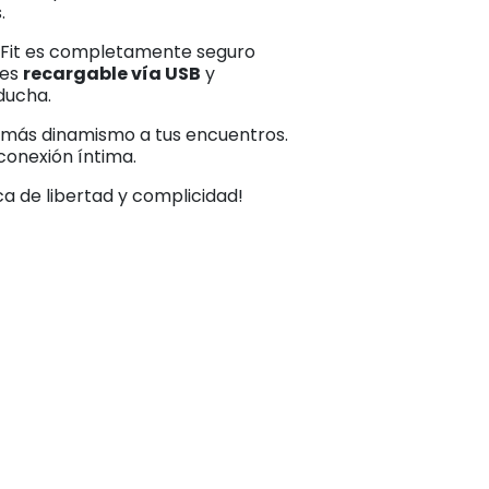
.
go-Fit es completamente seguro
 es
recargable vía USB
y
 ducha.
e más dinamismo a tus encuentros.
conexión íntima.
ca de libertad y complicidad!