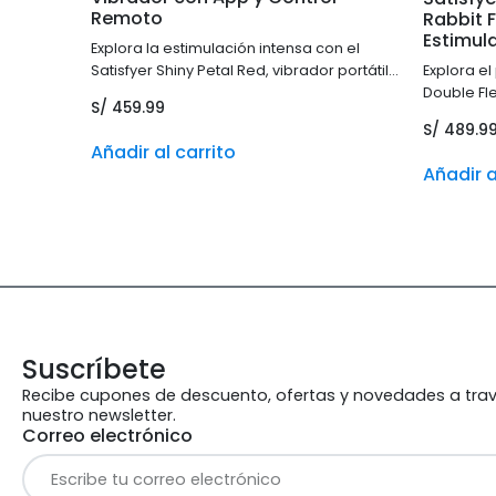
Remoto
Rabbit F
Estimul
Explora la estimulación intensa con el
Satisfyer Shiny Petal Red, vibrador portátil
Explora el
con control remoto y app, diseñado para
Double Fl
S/
459.99
placer ilimitado.
potentes y
S/
489.9
Añadir al carrito
Añadir a
Suscríbete
Recibe cupones de descuento, ofertas y novedades a tra
nuestro newsletter.
Correo electrónico