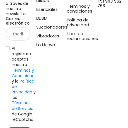
Dildos
+51 993 952
a través de
763
Términos y
nuestro
Esenciales
condiciones
newsletter.
BDSM
Correo
Política de
electrónico
privacidad
Succionadores
Libro de
Vibradores
reclamaciones
Lo Nuevo
Al
registrarte
aceptas
nuestra
Términos y
Condiciones
y la
Política
de
Privacidad
y
los
Términos
de Servicio
de Google
reCaptcha.