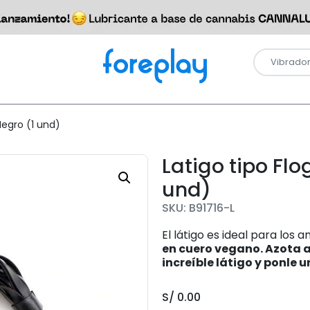
Negro (1 und)
Latigo tipo Fl
und)
SKU: B91716-L
El látigo es ideal para los
en cuero vegano
.
Azota a 
increíble látigo y ponle 
S/
0.00