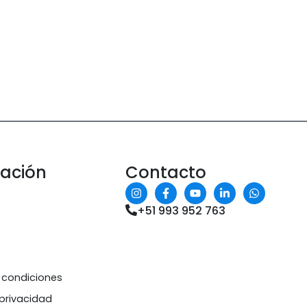
mación
Contacto
+51 993 952 763
 condiciones
 privacidad