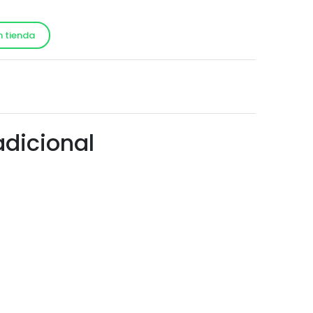
n tienda
!
adicional