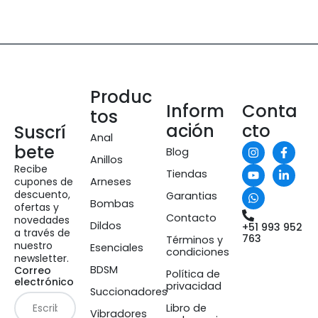
Produc
Inform
Conta
tos
ación
cto
Suscrí
Anal
bete
Blog
Anillos
Recibe
Tiendas
cupones de
Arneses
descuento,
Garantias
Bombas
ofertas y
Contacto
novedades
Dildos
+51 993 952
a través de
763
Términos y
nuestro
Esenciales
condiciones
newsletter.
BDSM
Correo
Política de
electrónico
privacidad
Succionadores
Libro de
Vibradores