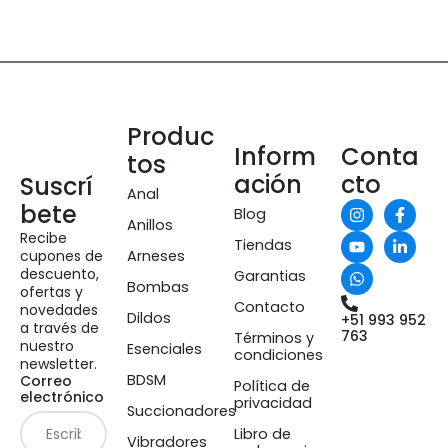
Produc
Inform
Conta
tos
ación
cto
Suscrí
Anal
bete
Blog
Anillos
Recibe
Tiendas
cupones de
Arneses
descuento,
Garantias
Bombas
ofertas y
Contacto
novedades
Dildos
+51 993 952
a través de
763
Términos y
nuestro
Esenciales
condiciones
newsletter.
BDSM
Correo
Política de
electrónico
privacidad
Succionadores
Libro de
Vibradores