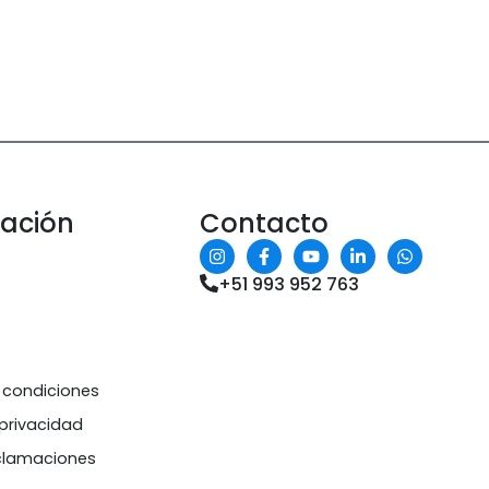
mación
Contacto
+51 993 952 763
 condiciones
 privacidad
eclamaciones