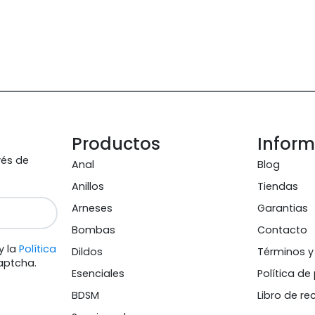
Productos
Infor
vés de
Anal
Blog
Anillos
Tiendas
Arneses
Garantias
Bombas
Contacto
y la
Política
Dildos
Términos y
aptcha.
Esenciales
Política de
BDSM
Libro de r